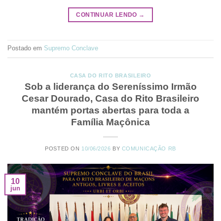
CONTINUAR LENDO
→
Postado em
Supremo Conclave
CASA DO RITO BRASILEIRO
Sob a liderança do Sereníssimo Irmão
Cesar Dourado, Casa do Rito Brasileiro
mantém portas abertas para toda a
Família Maçônica
POSTED ON
10/06/2026
BY
COMUNICAÇÃO RB
10
jun