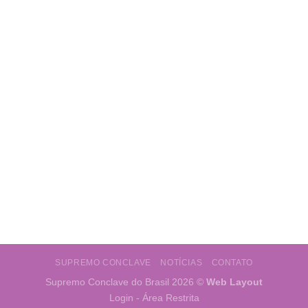
SUPREMO CONCLAVE
NOTÍCIAS
CONTATO
Supremo Conclave do Brasil 2026 ©
Web Layout
Login - Área Restrita