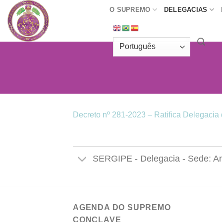
Skip
O SUPREMO
DELEGACIAS
to
content
Decreto nº 281-2023 – Ratifica Delegacia
SERGIPE - Delegacia - Sede: A
AGENDA DO SUPREMO
CONCLAVE