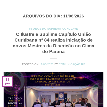
ARQUIVOS DO DIA:
11/06/2026
85 ANOS DO SUPREMO CONCLAVE
O Ilustre e Sublime Capítulo União
Curitibana nº 84 realiza Iniciação de
novos Mestres da Discrição no Clima
do Paraná
POSTED ON
11/06/2026
BY
COMUNICAÇÃO RB
11
jun