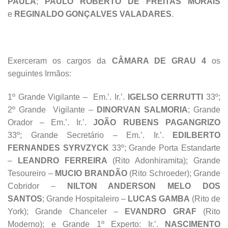
PAULA
;
PAULO ROBERTO DE FREITAS MORAIS
e
REGINALDO GONÇALVES VALADARES
.
Exerceram os cargos da
CÂMARA DE GRAU 4
os
seguintes Irmãos:
1º Grande Vigilante – Em.’. Ir.’.
IGELSO CERRUTTI
33º;
2º Grande Vigilante –
DINORVAN SALMORIA
; Grande
Orador – Em.’. Ir.’.
JOÃO RUBENS PAGANGRIZO
33º; Grande Secretário – Em.’. Ir.’.
EDILBERTO
FERNANDES SYRVZYCK
33º; Grande Porta Estandarte
–
LEANDRO FERREIRA
(Rito Adonhiramita); Grande
Tesoureiro –
MUCIO BRANDÃO
(Rito Schroeder); Grande
Cobridor –
NILTON ANDERSON MELO DOS
SANTOS
; Grande Hospitaleiro –
LUCAS GAMBA
(Rito de
York); Grande Chanceler –
EVANDRO GRAF
(Rito
Moderno); e Grande 1º Experto: Ir.’.
NASCIMENTO