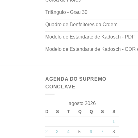
Triângulo - Grau 30
Quadro de Benfeitores da Ordem
Modelo de Estandarte de Kadosch - PDF
Modelo de Estandarte de Kadosch - CDR (
AGENDA DO SUPREMO
CONCLAVE
agosto 2026
D
S
T
Q
Q
S
S
1
2
3
4
5
6
7
8