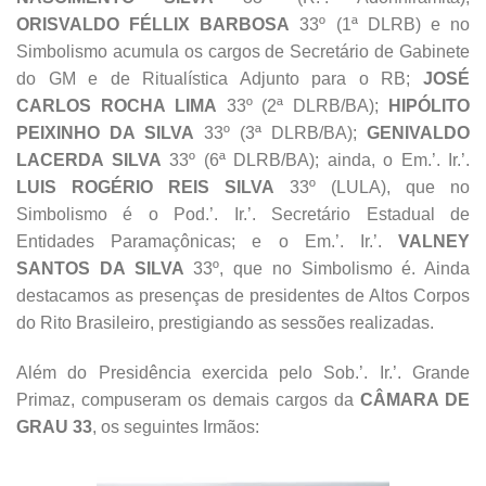
ORISVALDO FÉLLIX BARBOSA
33º (1ª DLRB) e no
Simbolismo acumula os cargos de Secretário de Gabinete
do GM e de Ritualística Adjunto para o RB;
JOSÉ
CARLOS ROCHA LIMA
33º (2ª DLRB/BA);
HIPÓLITO
PEIXINHO DA SILVA
33º (3ª DLRB/BA);
GENIVALDO
LACERDA SILVA
33º (6ª DLRB/BA); ainda, o Em.’. Ir.’.
LUIS ROGÉRIO REIS SILVA
33º (LULA), que no
Simbolismo é o Pod.’. Ir.’. Secretário Estadual de
Entidades Paramaçônicas; e o Em.’. Ir.’.
VALNEY
SANTOS DA SILVA
33º, que no Simbolismo é. Ainda
destacamos as presenças de presidentes de Altos Corpos
do Rito Brasileiro, prestigiando as sessões realizadas.
Além do Presidência exercida pelo Sob.’. Ir.’. Grande
Primaz, compuseram os demais cargos da
CÂMARA DE
GRAU 33
, os seguintes Irmãos: