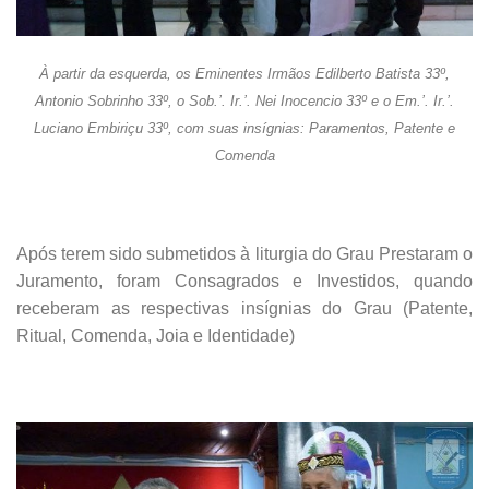
À partir da esquerda, os Eminentes Irmãos Edilberto Batista 33º,
Antonio Sobrinho 33º, o Sob.’. Ir.’. Nei Inocencio 33º e o Em.’. Ir.’.
Luciano Embiriçu 33º, com suas insígnias: Paramentos, Patente e
Comenda
Após terem sido submetidos à liturgia do Grau Prestaram o
Juramento, foram Consagrados e Investidos, quando
receberam as respectivas insígnias do Grau (Patente,
Ritual, Comenda, Joia e Identidade)