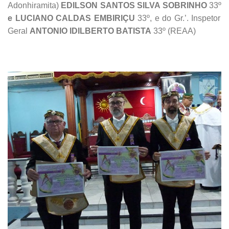
Adonhiramita)
EDILSON SANTOS SILVA SOBRINHO
33º
e LUCIANO CALDAS EMBIRIÇU
33º, e do Gr.’. Inspetor
Geral
ANTONIO IDILBERTO BATISTA
33º (REAA)