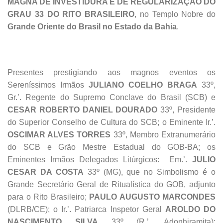
MAGNA DE INVESTIDURA E DE REGULARIZAÇÃO DO
GRAU 33 DO RITO BRASILEIRO
, no Templo Nobre do
Grande Oriente do Brasil no Estado da Bahia
.
Presentes prestigiando aos magnos eventos os
Sereníssimos Irmãos
JULIANO COELHO BRAGA
33º,
Gr.’. Regente do Supremo Conclave do Brasil (SCB) e
CESAR ROBERTO DANIEL DOURADO
33º, Presidente
do Superior Conselho de Cultura do SCB; o Eminente Ir.’.
OSCIMAR ALVES TORRES
33º, Membro Extranumerário
do SCB e Grão Mestre Estadual do GOB-BA; os
Eminentes Irmãos Delegados Litúrgicos: Em.’.
JULIO
CESAR DA COSTA
33º (MG), que no Simbolismo é o
Grande Secretário Geral de Ritualística do GOB, adjunto
para o Rito Brasileiro;
PAULO AUGUSTO MARCONDES
(DLRB/CE); o Ir.’. Patriarca Inspetor Geral
AROLDO DO
NASCIMENTO SILVA
33º (R.’. Adonhiramita);