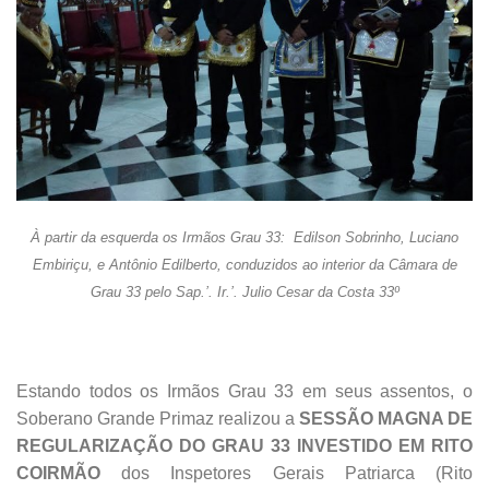
À partir da esquerda os Irmãos Grau 33: Edilson Sobrinho,
Luciano
Embiriçu,
e
Antônio
Edilberto, conduzidos ao interior da Câmara de
Grau 33 pelo Sap.’. Ir.’. Julio Cesar da Costa 33º
Estando todos os Irmãos Grau 33 em seus assentos, o
Soberano Grande Primaz realizou a
SESSÃO M
AGNA DE
REGULARIZAÇÃO DO GRAU 33 INVESTIDO EM RITO
COIRMÃO
dos Inspetores Gerais Patriarca (Rito