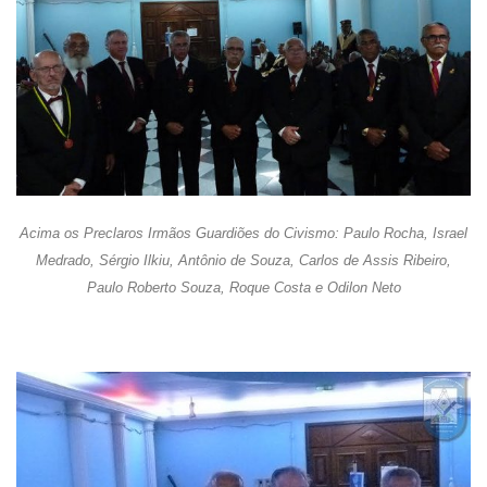
Acima os Preclaros Irmãos Guardiões do Civismo: Paulo Rocha, Israel
Medrado, Sérgio Ilkiu, Antônio de Souza, Carlos de Assis Ribeiro,
Paulo Roberto Souza, Roque Costa e Odilon Neto