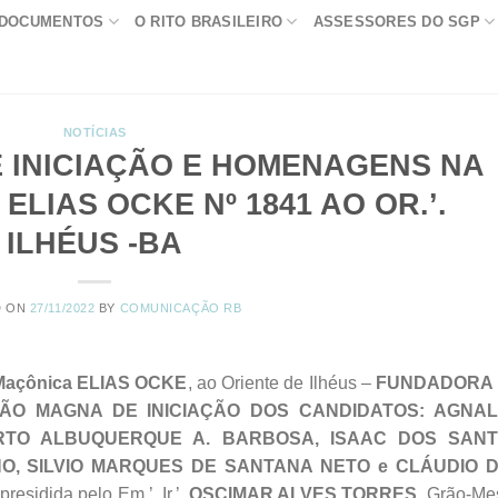
DOCUMENTOS
O RITO BRASILEIRO
ASSESSORES DO SGP
NOTÍCIAS
 INICIAÇÃO E HOMENAGENS NA
ELIAS OCKE Nº 1841 AO OR.’.
ILHÉUS -BA
D ON
27/11/2022
BY
COMUNICAÇÃO RB
Maçônica ELIAS OCKE
, ao Oriente de Ilhéus –
FUNDADORA
ÃO MAGNA DE INICIAÇÃO DOS CANDIDATOS: AGNA
RTO ALBUQUERQUE A. BARBOSA, ISAAC DOS SAN
HO, SILVIO MARQUES DE SANTANA NETO e CLÁUDIO 
residida pelo Em.’. Ir.’.
OSCIMAR ALVES TORRES
, Grão-Me