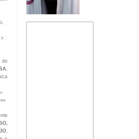
o,
r.’.
o do
SA
,
nica
os
enes
nte
SO,
JO
,
m o