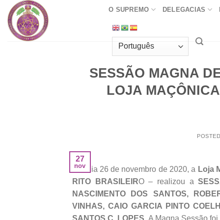
Skip
O SUPREMO
DELEGACIAS
to
content
SESSÃO MAGNA DE
LOJA MAÇÔNICA 
POSTE
27
nov
No dia 26 de novembro de 2020, a
Loja 
RITO BRASILEIR
O – realizou a
SESS
NASCIMENTO DOS SANTOS, ROBE
VINHAS, CAIO GARCIA PINTO COEL
SANTOS C. LOPES
. A Magna Sessão foi p