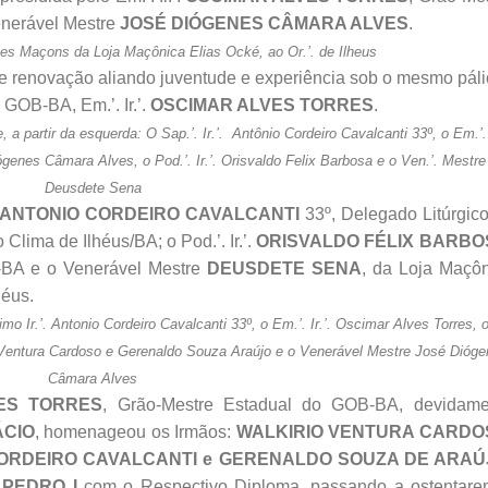
Venerável Mestre
JOSÉ DIÓGENES CÂMARA ALVES
.
zes Maçons da Loja Maçônica Elias Ocké, ao Or.’. de Ilheus
e renovação aliando juventude e experiência sob o mesmo páli
GOB-BA, Em.’. Ir.’.
OSCIMAR ALVES TORRES
.
a partir da esquerda: O Sap.’. Ir.’. Antônio Cordeiro Cavalcanti 33º, o Em.’. I
genes Câmara Alves, o Pod.’. Ir.’. Orisvaldo Felix Barbosa e o Ven.’. Mestre
Deusdete Sena
ANTONIO CORDEIRO CAVALCANTI
33º, Delegado Litúrgic
Clima de Ilhéus/BA; o Pod.’. Ir.’.
ORISVALDO FÉLIX BARBO
-BA e o Venerável Mestre
DEUSDETE SENA
, da Loja Maçô
éus.
mo Ir.’. Antonio Cordeiro Cavalcanti 33º, o Em.’. Ir.’. Oscimar Alves Torres, 
o Ventura Cardoso e Gerenaldo Souza Araújo e o Venerável Mestre José Dióg
Câmara Alves
ES TORRES
, Grão-Mestre Estadual do GOB-BA, devidame
ÁCIO
, homenageou os Irmãos:
WALKIRIO VENTURA CARDO
ORDEIRO CAVALCANTI e GERENALDO SOUZA DE ARAÚ
 PEDRO I
com o Respectivo Diploma, passando a ostentare