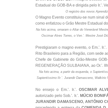
Estadual do GOB-BA e dirigida pelo Ir.’. 
O registro dos novos Aprendi
O Magno Evento constituiu-se num sinal d
como enfatizou o Grão Mestre Estadual do 
Na foto acima, ornaram o Altar do Venerável Mestre, 
Oscimar Alves Torres, o Ven.’. Mestre José Dió
Prestigiaram o magno evento, o Em.’. Ir.’.
Rito Brasileiro para a Região, com sede ao 
Chefe de Gabinete do Grão-Mestre GOB
REGENERAÇÃO SULBAIANA, ao Or.’. Ilh
Na foto acima, a partir da esquerda, o Sapientíssi
Sapientíssimo IIr.’. Jurandir Damasceno, Walkíri
No ensejo o Em.’. Ir.’.
OSCIMAR ALV
autorizado pelo Sob.’. Ir.’.
MÚCIO BONIF
JURANDIR DAMASCENO, ANTÔNIO C
procedendo a entrega da
COMENDA D.