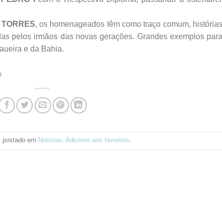
.
 TORRES
, os homenageados têm como traço comum, h
istória
das pelos irmãos das novas gerações.
Grandes exemplos para
aueira e da Bahia.
s
oi postado em
Notícias
.
Adicione aos favoritos
.