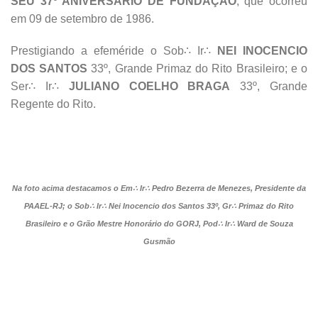
SEU 37º ANIVERSÁRIO DE FUNDAÇÃO
, que ocorreu
em 09 de setembro de 1986.
Prestigiando a efeméride o Sob∴ Ir∴
NEI INOCENCIO
DOS SANTOS
33º, Grande Primaz do Rito Brasileiro; e o
Ser∴ Ir∴
JULIANO COELHO BRAGA
33º, Grande
Regente do Rito.
Na foto acima destacamos o Em∴ Ir∴ Pedro Bezerra de Menezes, Presidente da
PAAEL-RJ; o Sob∴ Ir∴ Nei Inocencio dos Santos 33º, Gr∴ Primaz do Rito
Brasileiro e o Grão Mestre Honorário do GORJ, Pod∴ Ir∴ Ward de Souza
Gusmão