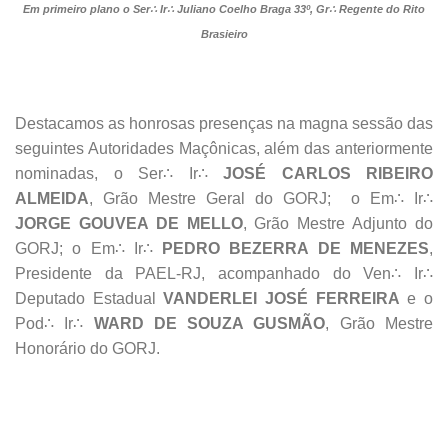
Em primeiro plano o Ser∴ Ir∴ Juliano Coelho Braga 33º, Gr∴ Regente do Rito
Brasieiro
Destacamos as honrosas presenças na magna sessão das
seguintes Autoridades Maçônicas, além das anteriormente
nominadas, o Ser∴ Ir∴
JOSÉ CARLOS RIBEIRO
ALMEIDA
, Grão Mestre Geral do GORJ; o Em∴ Ir∴
JORGE GOUVEA DE MELLO
, Grão Mestre Adjunto do
GORJ; o Em∴ Ir∴
PEDRO BEZERRA DE MENEZES
,
Presidente da PAEL-RJ, acompanhado do Ven∴ Ir∴
Deputado Estadual
VANDERLEI JOSÉ FERREIRA
e o
Pod∴ Ir∴
WARD DE SOUZA GUSMÃO
, Grão Mestre
Honorário do GORJ.