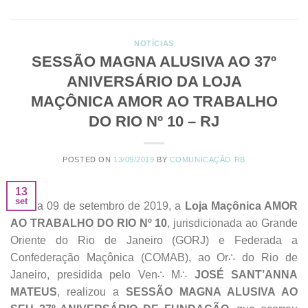
NOTÍCIAS
SESSÃO MAGNA ALUSIVA AO 37º
ANIVERSÁRIO DA LOJA
MAÇÔNICA AMOR AO TRABALHO
DO RIO Nº 10 – RJ
POSTED ON
13/09/2019
BY
COMUNICAÇÃO RB
13
set
No dia 09 de setembro de 2019, a
Loja Maçônica AMOR
AO TRABALHO DO RIO Nº 10
, jurisdicionada ao Grande
Oriente do Rio de Janeiro (GORJ) e Federada a
Confederação Maçônica (COMAB), ao Or∴ do Rio de
Janeiro, presidida pelo Ven∴ M∴
JOSÉ SANT’ANNA
MATEUS
, realizou a
SESSÃO MAGNA ALUSIVA AO