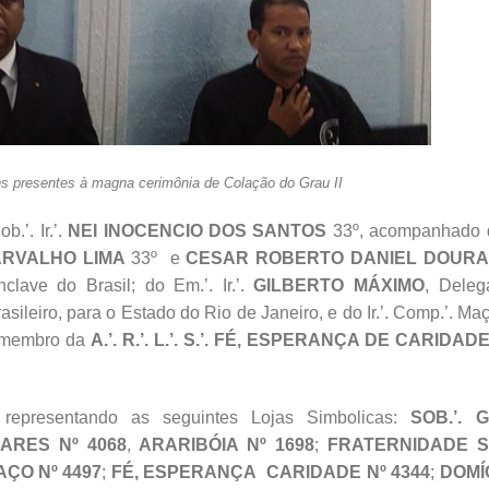
ns presentes à magna cerimônia de Colação do Grau II
b.’. Ir.’.
NEI INOCENCIO DOS SANTOS
33º, acompanhado 
ARVALHO LIMA
33º e
CESAR ROBERTO DANIEL DOUR
lave do Brasil; do Em.’. Ir.’.
GILBERTO MÁXIMO
, Deleg
rasileiro, para o Estado do Rio de Janeiro, e do Ir.’. Comp.’. M
 membro da
A.’. R.’. L.’. S.’. FÉ, ESPERANÇA DE CARIDADE
representando as seguintes Lojas Simbolicas:
SOB.’. GR
OARES Nº 4068
,
ARARIBÓIA Nº 1698
;
FRATERNIDADE 
ÇO Nº 4497
;
FÉ, ESPERANÇA CARIDADE Nº 4344
;
DOMÍ