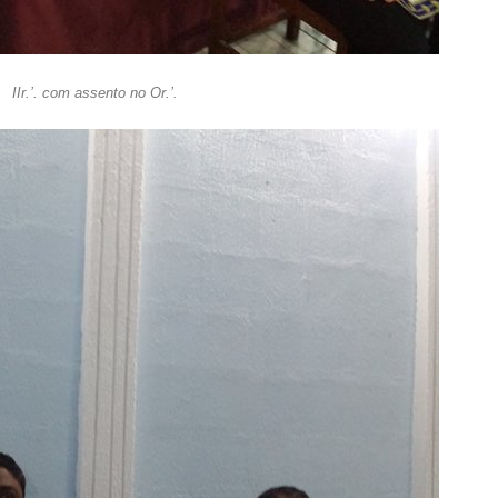
IIr.’. com assento no Or.’.