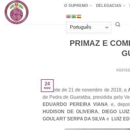
Skip
O SUPREMO
DELEGACIAS
to
content
PRIMAZ E COMI
G
POSTE
24
nov
Na noite de 21 de novembro de 2018, a
de Pedra de Guaratiba, presidida pelo Ven
EDUARDO PEREIRA VIANA
e, depoi
HUDISON DE OLIVEIRA
,
DIEGO LUI
GOULART SERPA DA SILVA
e
LUIZ E