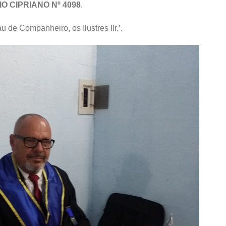
DIO CIPRIANO Nº 4098
.
e Companheiro, os Ilustres IIr.’.