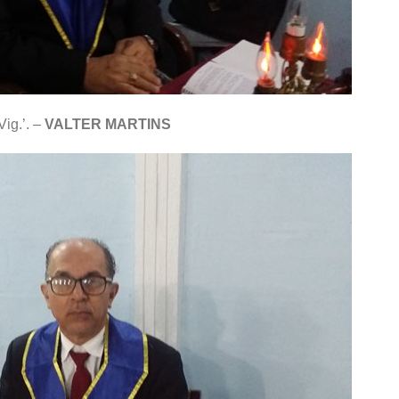
Vig.’. –
VALTER MARTINS