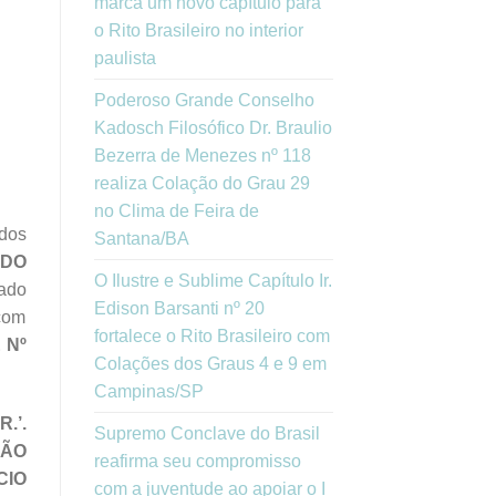
marca um novo capítulo para
o Rito Brasileiro no interior
paulista
Poderoso Grande Conselho
Kadosch Filosófico Dr. Braulio
Bezerra de Menezes nº 118
realiza Colação do Grau 29
no Clima de Feira de
dos
Santana/BA
ADO
O Ilustre e Sublime Capítulo Ir.
ado
Edison Barsanti nº 20
açom
fortalece o Rito Brasileiro com
 Nº
Colações dos Graus 4 e 9 em
Campinas/SP
.’.
Supremo Conclave do Brasil
SÃO
reafirma seu compromisso
CIO
com a juventude ao apoiar o I