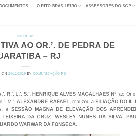
DOCUMENTOS
O RITO BRASILEIRO
ASSESSORES DO SGP
NOTÍCIAS
TIVA AO OR.’. DE PEDRA DE
UARATIBA – RJ
D ON
24/11/2018
BY
COMUNICAÇÃO RB
A.’. R.’. L.’. S.’. HENRIQUE ALVES MAGALHAES Nº
, ao Ori
.’. M.’.
ALEXANDRE RAFAEL
, realizou a
FILIAÇÃO DO IL IR
s, a
SESSÃO MAGNA DE ELEVAÇÃO
DOS APRENDIZ
Z TEIXEIRA DA CRUZ
,
WESLEY NUNES DA SILVA
,
PA
DUARDO WARWAR DA FONSECA
.