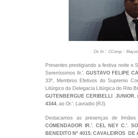
Os IIr.’. CComp.’. Maço
Presentes prestigiando a festiva noite o So
Sereníssimos IIr.’.
GUSTAVO FELIPE C
33º, Membros Efetivos do Supremo Conc
Litúrgico da Delegacia Litúrgica do Rito B
GUTENBERGUE CERIBELLI JUNIOR
,
4344
, ao Or.’. Lavradio (RJ).
Destacamos as presenças de Irmãos 
COMENDADOR IR.’. CEL NEY C.’. S
BENEDITO Nº 4015
;
CAVALEIROS DE A