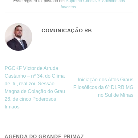
Esse registro foi postado em
Supremo Conclave
.
Adicione aos
favoritos
.
COMUNICAÇÃO RB
PGCKF Victor de Arruda
Castanho – nº 34, do Clima
Iniciação dos Altos Graus
de Itu, realizou Sessão
Filosóficos da 6ª DLRB MG
Magna de Colação do Grau
no Sul de Minas
26, de cinco Poderosos
Irmãos
AGENDA DO GRANDE PRIMAZ