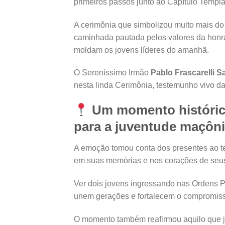
primeiros passos junto ao Capítulo Templ
A cerimônia que simbolizou muito mais do 
caminhada pautada pelos valores da honra, 
moldam os jovens líderes do amanhã.
O Sereníssimo Irmão
Pablo Frascarelli S
nesta linda Cerimônia, testemunho vivo d
Um momento histórico
para a juventude maçôn
A emoção tomou conta dos presentes ao te
em suas memórias e nos corações de seus 
Ver dois jovens ingressando nas Ordens P
unem gerações e fortalecem o compromisso
O momento também reafirmou aquilo que 