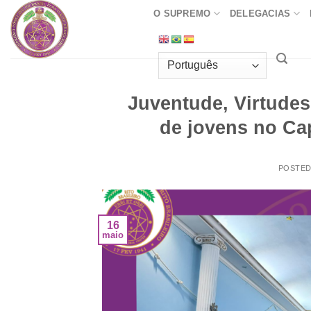
Skip
O SUPREMO
DELEGACIAS
to
content
Juventude, Virtudes
de jovens no Cap
POSTE
16
maio