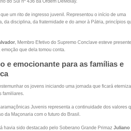
ário do Sul nº 436 da Ordem DeMolay.
que um rito de ingresso juvenil. Representou o início de uma
da disciplina, da fraternidade e do amor à Pátria, princípios q
alvador
, Membro Efetivo do Supremo Conclave esteve present
a emoção que dela tomou conta.
 e emocionante para as famílias e
ica
stemunhar os jovens iniciando uma jornada que ficará eterniz
familiares.
aramaçônicas Juvenis representa a continuidade dos valores 
 da Maçonaria com o futuro do Brasil.
já havia sido destacado pelo Soberano Grande Primaz
Juliano