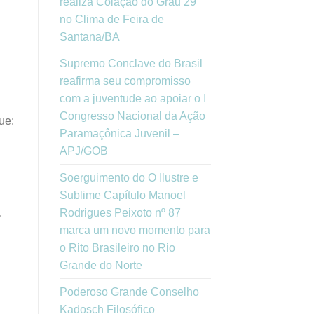
realiza Colação do Grau 29
no Clima de Feira de
Santana/BA
Supremo Conclave do Brasil
reafirma seu compromisso
com a juventude ao apoiar o I
Congresso Nacional da Ação
ue:
Paramaçônica Juvenil –
APJ/GOB
Soerguimento do O Ilustre e
Sublime Capítulo Manoel
Rodrigues Peixoto nº 87
.
marca um novo momento para
o Rito Brasileiro no Rio
Grande do Norte
Poderoso Grande Conselho
Kadosch Filosófico