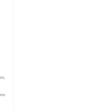
os,
ons