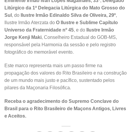
Eminente Irmão Ivan Lopes Magalhães, 33º
,
Delegado
Litúrgico da 1ª Delegacia Litúrgica do Mato Grosso do
Sul
, do
Ilustre Irmão Edinaldo Silva de Oliveira, 29º
,
Ilustre Irmão Aterzata do
O Ilustre e Sublime Capítulo
Universo da Fraternidade nº 45
, e do
Ilustre Irmão
Jorge Kenji Maki
, Conselheiro Estadual do GOB-MS,
responsável pela Harmonia da sessão e pelo registro
fotográfico do memorável evento.
Este marco representa mais um passo firme na
propagação dos valores do Rito Brasileiro e na construção
de um mundo mais justo e pacífico, sustentado pelos
pilares da Maçonaria Filosófica.
Receba o agradecimento do Supremo Conclave do
Brasil para o Rito Brasileiro de Maçons Antigos, Livres
e Aceitos.