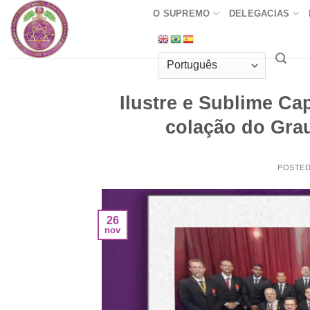
Skip
O SUPREMO
DELEGACIAS
to
content
Ilustre e Sublime Cap
colação do Gra
POSTE
26
nov