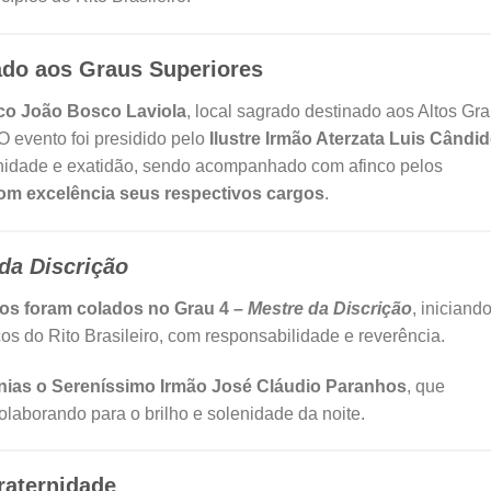
ado aos Graus Superiores
o João Bosco Laviola
, local sagrado destinado aos Altos Gr
 O evento foi presidido pelo
Ilustre Irmão Aterzata Luis Cândi
enidade e exatidão, sendo acompanhado com afinco pelos
om excelência seus respectivos cargos
.
da Discrição
ãos foram colados no Grau 4 –
Mestre da Discrição
, iniciand
os do Rito Brasileiro, com responsabilidade e reverência.
nias o Sereníssimo Irmão José Cláudio Paranhos
, que
aborando para o brilho e solenidade da noite.
raternidade