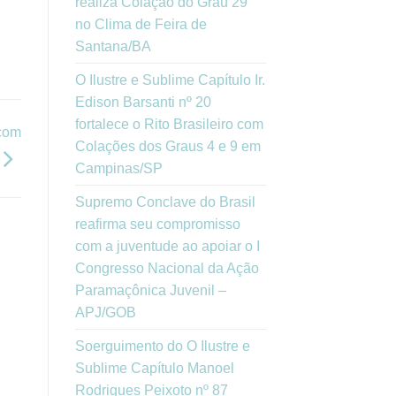
realiza Colação do Grau 29
no Clima de Feira de
Santana/BA
O Ilustre e Sublime Capítulo Ir.
Edison Barsanti nº 20
fortalece o Rito Brasileiro com
com
Colações dos Graus 4 e 9 em
Campinas/SP
Supremo Conclave do Brasil
reafirma seu compromisso
com a juventude ao apoiar o I
Congresso Nacional da Ação
Paramaçônica Juvenil –
APJ/GOB
Soerguimento do O Ilustre e
Sublime Capítulo Manoel
Rodrigues Peixoto nº 87