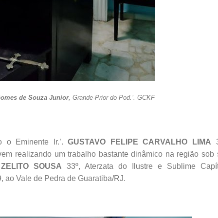
omes de Souza Junior
, Grande-Prior do Pod.’. GCKF
o o Eminente Ir.’.
GUSTAVO FELIPE CARVALHO LIMA
3
vem realizando um trabalho bastante dinâmico na região sob
o
ZELITO SOUSA
33º, Aterzata do Ilustre e Sublime Capít
Vale de Pedra de Guaratiba/RJ.