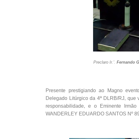
Preclaro Ir.’.
Fernando G
Presente prestigiando ao Magno event
Delegado Litúrgico da 4ª DLRB/RJ, que 
responsabilidade, e o Eminente Irmã
WANDERLEY EDUARDO SANTOS Nº 89, ao 