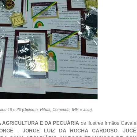
aus 19 e 26 (Diploma, Ritual, Comenda, IRB e Joia)
DA AGRICULTURA E DA PECUÁRIA
os Ilustres Irmãos Cavale
JORGE
,
JORGE LUIZ DA ROCHA CARDOSO
,
JUCÉ