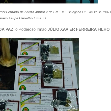
Prior
Fernado de Souza Junior
e do Em.’. Ir.’. Delegado Lit.’. da 4ª DLRB/RJ
stavo Felipe Carvalho Lima
33º
 DA PAZ
, o Poderoso Irmão
JÚLIO XAVIER FERREIRA FILHO
.