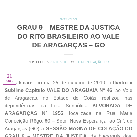
NOTÍCIAS
GRAU 9 – MESTRE DA JUSTIÇA
DO RITO BRASILEIRO AO VALE
DE ARAGARÇAS – GO
POSTED ON
31/10/2019
BY
COMUNICAÇÃO RB
31
out
Meus Irmãos, no dia 25 de outubro de 2019, o
Ilustre e
Sublime Capítulo VALE DO ARAGUAIA Nº 46
, ao Vale
de Aragarças, no Estado de Goiás, realizou nas
dependências da Loja Simbólica
ALVORADA DE
ARAGARÇAS Nº 1955
, localizada na Rua Maria
Conceição Rêgo, 60 – Setor Nova Esperança, ao Or.’. de
Aragarças (GO) a
SESSÃO MAGNA DE COLAÇÃO DO
GRAU 9 – MESTRE DA JUSTIÇA,
da hierarquia dos