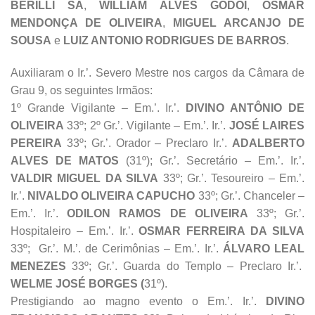
BERILLI SÁ
,
WILLIAM ALVES GODOI
,
OSMAR
MENDONÇA DE OLIVEIRA
,
MIGUEL ARCANJO DE
SOUSA
e
LUIZ ANTONIO RODRIGUES DE BARROS
.
Auxiliaram o Ir.’. Severo Mestre nos cargos da Câmara de
Grau 9, os seguintes Irmãos:
1º Grande Vigilante – Em.’. Ir.’.
DIVINO ANTÔNIO DE
OLIVEIRA
33º; 2º Gr.’. Vigilante – Em.’. Ir.’.
JOSÉ LAIRES
PEREIRA
33º; Gr.’. Orador – Preclaro Ir.’.
ADALBERTO
ALVES DE MATOS
(31º); Gr.’. Secretário – Em.’. Ir.’.
VALDIR MIGUEL DA SILVA
33º; Gr.’. Tesoureiro – Em.’.
Ir.’.
NIVALDO OLIVEIRA CAPUCHO
33º; Gr.’. Chanceler –
Em.’. Ir.’.
ODILON RAMOS DE OLIVEIRA
33º; Gr.’.
Hospitaleiro – Em.’. Ir.’.
OSMAR FERREIRA DA SILVA
33º; Gr.’. M.’. de Cerimônias – Em.’. Ir.’.
ÁLVARO LEAL
MENEZES
33º; Gr.’. Guarda do Templo – Preclaro Ir.’.
WELME JOSÉ BORGES (
31º).
Prestigiando ao magno evento o Em.’. Ir.’.
DIVINO