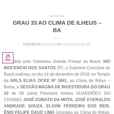
NOTÍCIAS
GRAU 33 AO CLIMA DE ILHEUS –
BA
POSTED ON
25/12/2018
BY
COMUNICAÇÃO RB
25
dez
Presidido pelo Soberano Grande Primaz do Brasil,
NEI
INOCENCIO DOS SANTOS
33º, o Supremo Conclave do
Brasil realizou, no dia 14 de dezembro de 2018, no Templo
da
ARLS ELIAS OCKE Nº 1841
, ao Clima de Ilhéus –
Bahia, a
SESSÃO MAGNA DE INVESTIDURA DO GRAU
33
de 06 (seis) Preclaros Irmãos GUARDIÕES DO
CIVISMO:
JOSÉ DONATO DA MOTA
,
JOSÉ EVERALDO
ANDRADE SOUZA
,
ELSON FERREIRA DOS REIS
,
ÊNIO FELIPE DAUD LIMA
(oriundos ao Clima de Ilhéus-