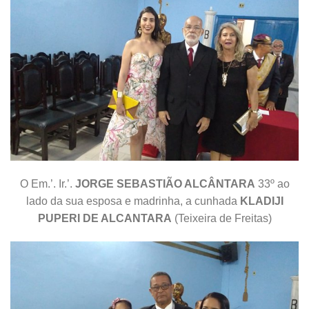
O Em.’. Ir.’.
JORGE SEBASTIÃO ALCÂNTARA
33º ao
lado da sua esposa e madrinha, a cunhada
KLADIJI
PUPERI DE ALCANTARA
(Teixeira de Freitas)