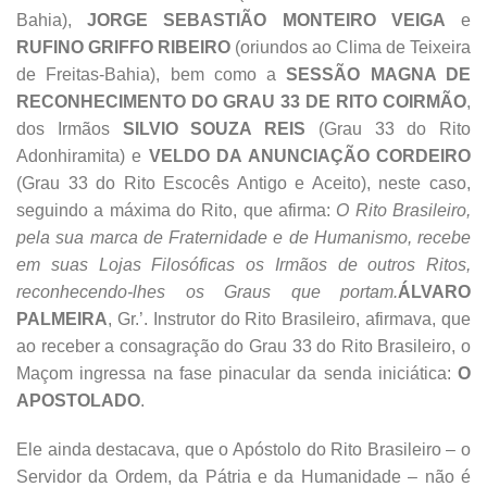
Bahia),
JORGE SEBASTIÃO MONTEIRO VEIGA
e
RUFINO GRIFFO RIBEIRO
(oriundos ao Clima de Teixeira
de Freitas-Bahia), bem como a
SESSÃO MAGNA DE
RECONHECIMENTO DO GRAU 33 DE RITO COIRMÃO
,
dos Irmãos
SILVIO SOUZA REIS
(Grau 33 do Rito
Adonhiramita) e
VELDO DA ANUNCIAÇÃO CORDEIRO
(Grau 33 do Rito Escocês Antigo e Aceito), neste caso,
seguindo a máxima do Rito, que afirma:
O Rito Brasileiro,
pela sua marca de Fraternidade e de Humanismo, recebe
em suas Lojas Filosóficas os Irmãos de outros Ritos,
reconhecendo-lhes os Graus que portam.
ÁLVARO
PALMEIRA
, Gr.’. Instrutor do Rito Brasileiro, afirmava, que
ao receber a consagração do Grau 33 do Rito Brasileiro, o
Maçom ingressa na fase pinacular da senda iniciática:
O
APOSTOLADO
.
Ele ainda destacava, que o Apóstolo do Rito Brasileiro – o
Servidor da Ordem, da Pátria e da Humanidade – não é