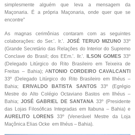
simplesmente alguém que leva a mensagem da
Maçonaria. É a própria Maçonaria, onde quer que se
encontre”
As magnas cerimônias contaram com as seguintes
colaborações: do Ser.’. Ir.’.
JOSÉ TERUO MIZUNO
33º
(Grande Secretário das Relações do Interior do Supremo
Conclave do Brasil; dos EEm.’. IIr.’.
ILSON GOMES
33º
(Delegado Litúrgico do Rito Brasileiro em Teixeira de
Freitas – Bahia); A
NTONIO CORDEIRO CAVALCANTI
33º (Delegado Litúrgico do Rito Brasileiro em Ilhéus –
Bahia;
ERIVALDO BATISTA SANTOS
33º (Egrégio
Mestre do Alto Colégio Octaviano Bastos em Ilhéus –
Bahia;
JOSÉ GABRIEL DE SANTANA
33º (Presidente
das Lojas Filosóficas Integradas em Itabuna – Bahia) e
AURELITO LORENS
33º (Venerável Mestre da Loja
Maçônica Elias Ocke em Ilhéus – Bahia).