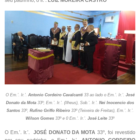
seu padrinho, o Ir.’.
LUIZ MOREIRA CASTRO
O Em.’. Ir.’.
Antonio Cordeiro Cavalcanti
33 ao lado o Em.’. Ir.’.
José
Donato da Mota
33º; Em.’. Ir.’. (Ilheus), Sob.’. Ir.’.
Nei Inocencio dos
Santos
33º,
Rufino Griffo Ribeiro
33º (Teixeira de Freitas), Em.’. Ir.’.
Wilson Gomes
33º e 0 Em.’. Ir.’.
José Leite
33º
O Em.’. Ir.’.
JOSÉ DONATO DA MOTA
33º, foi revestido