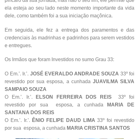
píncaro da sua jornada, mas não o seu fim, ele permite que
ela esteja ao seu lado neste momento importante da vida
dele, como também foi a sua iniciação maçônica.
Em seguida, ele fez a entrega dos paramentos e das
credenciais às madrinhas e padrinhos para serem vestidos
e entregues.
Os Irmãos que foram Investidos no sumo Grau 33:
O Em.’. Ir.’.
JOSÉ EVERALDO ANDRADE SOUZA
33º foi
revestido por sua esposa, a cunhada
JUAVILMA SILVA
SAMPAIO SOUZA
O Em.’. Ir.’.
ELSON FERREIRA DOS REIS
33º foi
revestido por sua esposa, a cunhada
MARIA DE
SANTANA DOS REIS
O Em.’. Ir.’.
ÊNIO FELIPE DAUD LIMA
33º foi revestido
por sua esposa, a cunhada
MARIA CRISTINA SANTOS