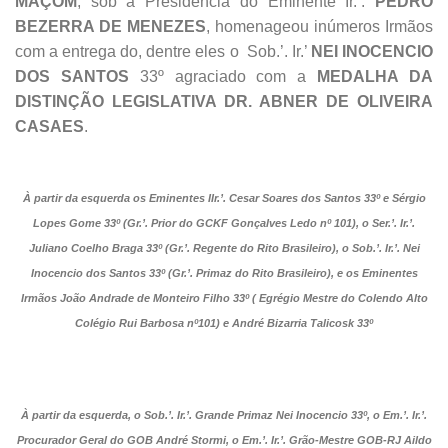
MAÇOM
, sob a Presidência do Eminente Ir.’.
PEDRO
BEZERRA DE MENEZES
, homenageou inúmeros Irmãos
com a entrega do, dentre eles o Sob.’. Ir.’
NEI INOCENCIO
DOS SANTOS
33º agraciado com a
MEDALHA DA
DISTINÇÃO LEGISLATIVA DR. ABNER DE OLIVEIRA
CASAES
.
À partir da esquerda os Eminentes IIr.’. Cesar Soares dos Santos 33º e Sérgio
Lopes Gome 33º (Gr.’. Prior do GCKF Gonçalves Ledo nº 101), o Ser.’. Ir.’.
Juliano Coelho Braga 33º (Gr.’. Regente do Rito Brasileiro), o Sob.’. Ir.’. Nei
Inocencio dos Santos 33º (Gr.’. Primaz do Rito Brasileiro), e os Eminentes
Irmãos João Andrade de Monteiro Filho 33º ( Egrégio Mestre do Colendo Alto
Colégio Rui Barbosa nº101) e André Bizarria Talicosk 33º
À partir da esquerda, o Sob.’. Ir.’. Grande Primaz Nei Inocencio 33º, o Em.’. Ir.’.
Procurador Geral do GOB André Stormi, o Em.’. Ir.’. Grão-Mestre GOB-RJ Aildo