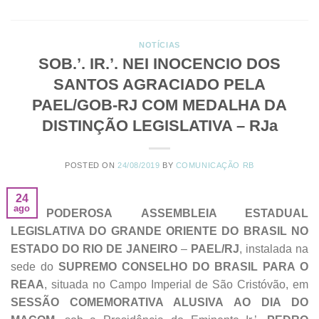
NOTÍCIAS
SOB.’. IR.’. NEI INOCENCIO DOS
SANTOS AGRACIADO PELA
PAEL/GOB-RJ COM MEDALHA DA
DISTINÇÃO LEGISLATIVA – RJa
POSTED ON
24/08/2019
BY
COMUNICAÇÃO RB
24
ago
A
PODEROSA
ASSEMBLEIA ESTADUAL
LEGISLATIVA DO GRANDE ORIENTE DO BRASIL NO
ESTADO DO RIO DE JANEIRO
–
PAEL/RJ
, instalada na
sede do
SUPREMO CONSELHO DO BRASIL PARA O
REAA
, situada no Campo Imperial de São Cristóvão, em
SESSÃO COMEMORATIVA ALUSIVA AO DIA DO