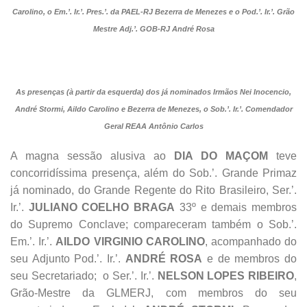
Carolino, o Em.’. Ir.’. Pres.’. da PAEL-RJ Bezerra de Menezes e o Pod.’. Ir.’. Grão
Mestre Adj.’. GOB-RJ André Rosa
As presenças (à partir da esquerda) dos já nominados Irmãos Nei Inocencio,
André Stormi, Aildo Carolino e Bezerra de Menezes, o Sob.’. Ir.’. Comendador
Geral REAA Antônio Carlos
A magna sessão alusiva ao
DIA DO MAÇOM
teve
concorridíssima presença, além do Sob.’. Grande Primaz
já nominado, do Grande Regente do Rito Brasileiro, Ser.’.
Ir.’.
JULIANO COELHO BRAGA
33º e demais membros
do Supremo Conclave; compareceram também o Sob.’.
Em.’. Ir.’.
AILDO VIRGINIO CAROLINO
, acompanhado do
seu Adjunto Pod.’. Ir.’.
ANDRÉ ROSA
e de membros do
seu Secretariado; o Ser.’. Ir.’.
NELSON LOPES RIBEIRO
,
Grão-Mestre da GLMERJ, com membros do seu