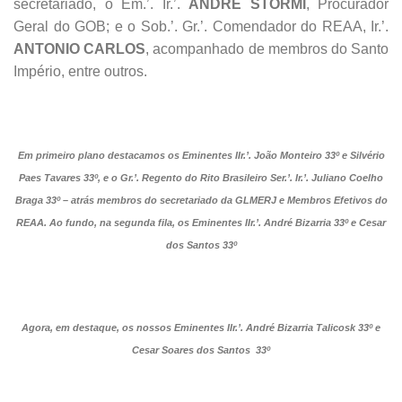
secretariado, o Em.’. Ir.’.
ANDRÉ STORMI
, Procurador
Geral do GOB; e o Sob.’. Gr.’. Comendador do REAA, Ir.’.
ANTONIO CARLOS
, acompanhado de membros do Santo
Império, entre outros.
Em primeiro plano destacamos os Eminentes IIr.’. João Monteiro 33º e Silvério
Paes Tavares 33º, e o Gr.’. Regento do Rito Brasileiro Ser.’. Ir.’. Juliano Coelho
Braga 33º – atrás membros do secretariado da GLMERJ e Membros Efetivos do
REAA. Ao fundo, na segunda fila, os Eminentes IIr.’. André Bizarria 33º e Cesar
dos Santos 33º
Agora, em destaque, os nossos Eminentes IIr.’. André Bizarria Talicosk 33º e
Cesar Soares dos Santos 33º