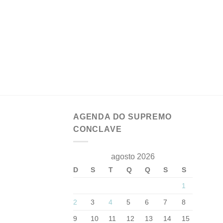
AGENDA DO SUPREMO
CONCLAVE
agosto 2026
D
S
T
Q
Q
S
S
1
2
3
4
5
6
7
8
9
10
11
12
13
14
15