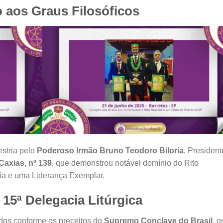
 aos Graus Filosóficos
stria pelo
Poderoso Irmão Bruno Teodoro Biloria
, President
Caxias, nº 139
, que demonstrou notável domínio do Rito
cia e uma Liderança Exemplar.
 15ª Delegacia Litúrgica
os conforme os preceitos do
Supremo Conclave do Brasil
, o