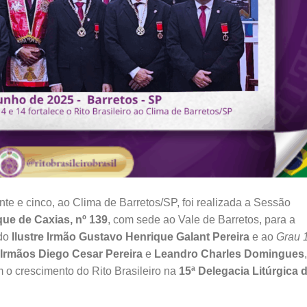
inte e cinco, ao Clima de Barretos/SP, foi realizada a Sessão
que de Caxias, nº 139
, com sede ao Vale de Barretos, para a
do
Ilustre Irmão Gustavo Henrique Galant Pereira
e ao
Grau 
s Irmãos Diego Cesar Pereira
e
Leandro Charles Domingues
,
o crescimento do Rito Brasileiro na
15ª Delegacia Litúrgica 