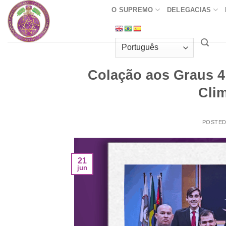
Skip
O SUPREMO
DELEGACIAS
to
content
Colação aos Graus 4 
Cli
POSTE
21
jun