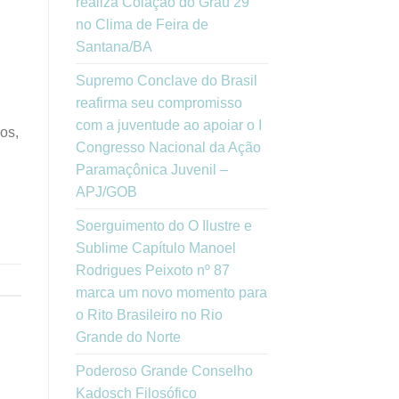
realiza Colação do Grau 29
no Clima de Feira de
Santana/BA
Supremo Conclave do Brasil
reafirma seu compromisso
com a juventude ao apoiar o I
os,
Congresso Nacional da Ação
Paramaçônica Juvenil –
APJ/GOB
Soerguimento do O Ilustre e
Sublime Capítulo Manoel
Rodrigues Peixoto nº 87
marca um novo momento para
o Rito Brasileiro no Rio
Grande do Norte
Poderoso Grande Conselho
Kadosch Filosófico