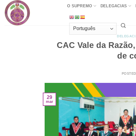
Skip
O SUPREMO
DELEGACIAS
to
content
DELEGACI
CAC Vale da Razão,
de c
POSTE
29
mar