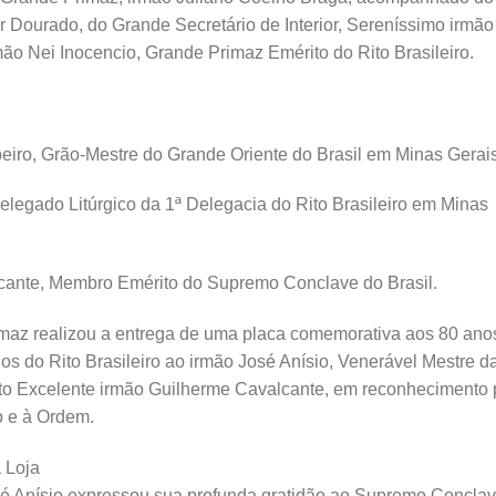
Dourado, do Grande Secretário de Interior, Sereníssimo irmão
ão Nei Inocencio, Grande Primaz Emérito do Rito Brasileiro.
eiro, Grão-Mestre do Grande Oriente do Brasil em Minas Gerais
elegado Litúrgico da 1ª Delegacia do Rito Brasileiro em Minas
cante, Membro Emérito do Supremo Conclave do Brasil.
maz realizou a entrega de uma placa comemorativa aos 80 ano
s do Rito Brasileiro ao irmão José Anísio, Venerável Mestre d
o Excelente irmão Guilherme Cavalcante, em reconhecimento 
o e à Ordem.
 Loja
sé Anísio expressou sua profunda gratidão ao Supremo Concla