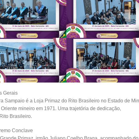
s Gerais
 Sampaio é a Loja Primaz do Rito Brasileiro no Estado de Mi
 Oriente mineiro em 1971. Uma trajetória de dedicação,
Rito Brasileiro.
premo Conclave
no Grande Primaz, irmão Juliano Coelho Braga, acompanhado do