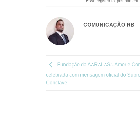
Esse registro foi postado em
COMUNICAÇÃO RB
Fundação da A∴R∴L∴S∴ Amor e Con
celebrada com mensagem oficial do Sup
Conclave