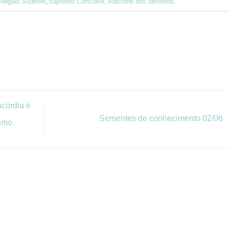
Região Sudeste
,
Supremo Conclave
.
Adicione aos favoritos
.
córdia é
Sementes de conhecimento 02/06
remo