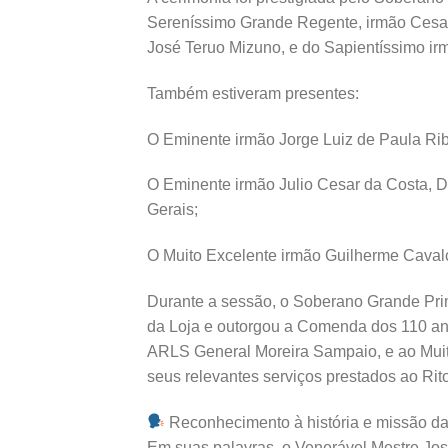
Sereníssimo Grande Regente, irmão Cesar 
José Teruo Mizuno, e do Sapientíssimo irm
Também estiveram presentes:
O Eminente irmão Jorge Luiz de Paula Rib
O Eminente irmão Julio Cesar da Costa, D
Gerais;
O Muito Excelente irmão Guilherme Caval
Durante a sessão, o Soberano Grande Pri
da Loja e outorgou a Comenda dos 110 ano
ARLS General Moreira Sampaio, e ao Muit
seus relevantes serviços prestados ao Rit
Reconhecimento à história e missão da
Em suas palavras, o Venerável Mestre Jo