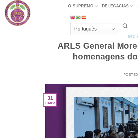
Skip
O SUPREMO
DELEGACIAS
to
content
REGI
ARLS General Morei
homenagens do 
POSTE
31
maio