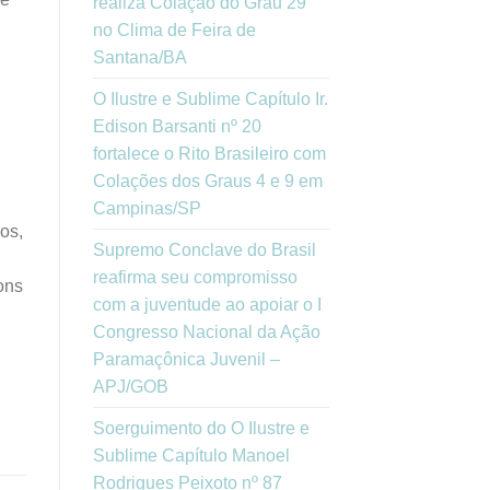
realiza Colação do Grau 29
no Clima de Feira de
Santana/BA
O Ilustre e Sublime Capítulo Ir.
Edison Barsanti nº 20
fortalece o Rito Brasileiro com
Colações dos Graus 4 e 9 em
Campinas/SP
os,
Supremo Conclave do Brasil
reafirma seu compromisso
ons
com a juventude ao apoiar o I
Congresso Nacional da Ação
Paramaçônica Juvenil –
APJ/GOB
Soerguimento do O Ilustre e
Sublime Capítulo Manoel
Rodrigues Peixoto nº 87