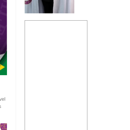
vel
s