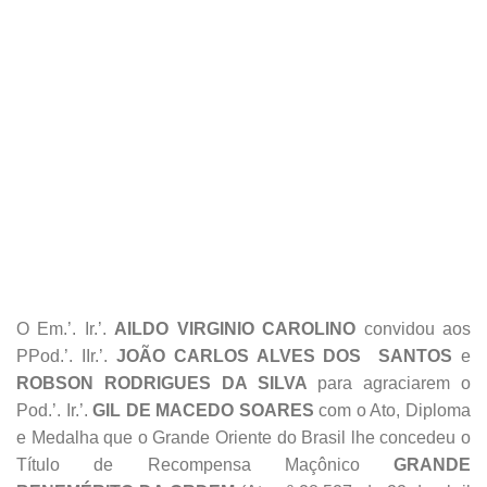
Acima, fac-símile do Diploma e do Ato entregues ao Ir.’. agraciado