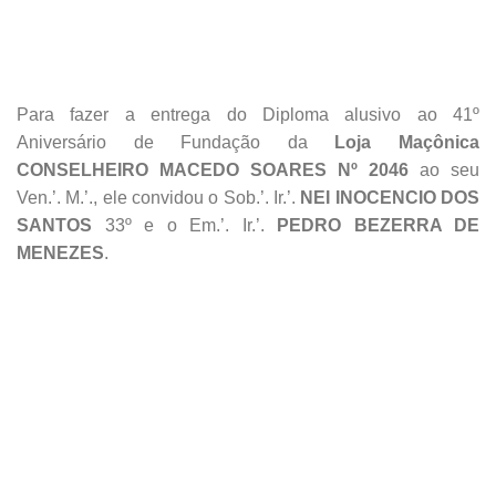
valorização do nosso Grande Oriente Estadual, confere o
presente em sinal de reconhecimento. Rogamos ao G.’.
A.’. D.’. U.’. para que possamos evoluir sempre com muita
união e comprometimento
! Rio de janeiro 01 de
novembro de 2019. Assinam:
Aildo Virgínio Carolino
,
Grão-Mestre e
André Luis Rosa dos Santos
, Grão-
Mestre
Adjunto.