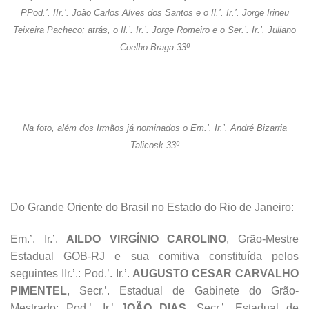
PPod.’. IIr.’. João Carlos Alves dos Santos e o Il.’. Ir.’. Jorge Irineu
Teixeira Pacheco; atrás, o Il.’. Ir.’. Jorge Romeiro e o Ser.’. Ir.’. Juliano
Coelho Braga 33º
Na foto, além dos Irmãos já nominados o Em.’. Ir.’. André Bizarria
Talicosk 33º
Do Grande Oriente do Brasil no Estado do Rio de Janeiro:
Em.’. Ir.’.
AILDO VIRGÍNIO CAROLINO
, Grão-Mestre
Estadual GOB-RJ e sua comitiva constituída pelos
seguintes IIr.’.: Pod.’. Ir.’.
AUGUSTO CESAR CARVALHO
PIMENTEL
, Secr.’. Estadual de Gabinete do Grão-
Mestrado; Pod.’. Ir.’
JOÃO DIAS
, Secr.’. Estadual de