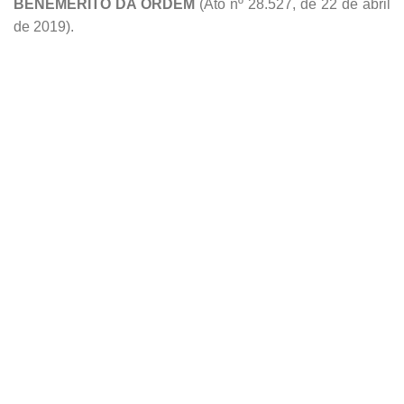
Ainda prosseguindo as homenagens, agora, o Em.’. Ir.’.
AILDO VIRGINIO CAROLINO
solicitou para todos ficarem
de pé e solicitou ao Pod.’. Ir.’. Secr.’. de Gabinete para
fazer a leitura do Diploma concedido a Loja Aniversariante.