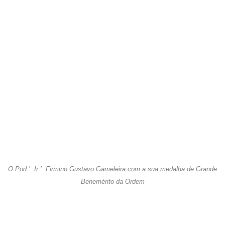
e Medalha que o Grande Oriente do Brasil lhe concedeu o
Título de Recompensa Maçônico
GRANDE
BENEMÉRITO DA ORDEM
(Ato nº 28.527, de 22 de abril
de 2019).