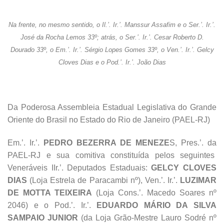
Na frente, no mesmo sentido, o Il.’. Ir.’. Manssur Assafim e o Ser.’. Ir.’.
José da Rocha Lemos 33º; atrás, o Ser.’. Ir.’. Cesar Roberto D.
Dourado 33º, o Em.’. Ir.’. Sérgio Lopes Gomes 33º, o Ven.’. Ir.’. Gelcy
Cloves Dias e o Pod.’. Ir.’. João Dias
Da Poderosa Assembleia Estadual Legislativa do Grande
Oriente do Brasil no Estado do Rio de Janeiro (PAEL-RJ)
Em.’. Ir.’.
PEDRO BEZERRA DE MENEZE
S, Pres.’. da
PAEL-RJ e sua comitiva constituída pelos seguintes
Veneráveis IIr.’. Deputados Estaduais:
GELCY CLOVES
DIAS
(Loja Estrela de Paracambi nº), Ven.’. Ir.’.
LUZIMAR
DE MOTTA TEIXEIRA
(Loja Cons.’. Macedo Soares nº
2046) e o Pod.’. Ir.’.
EDUARDO MÁRIO DA SILVA
SAMPAIO JUNIOR
(da Loja Grão-Mestre Lauro Sodré nº