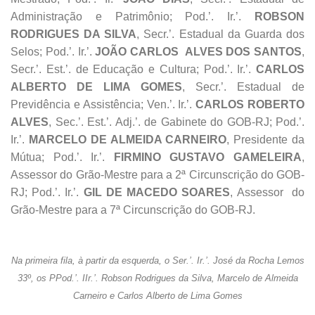
Administração e Patrimônio; Pod.’. Ir.’.
ROBSON
RODRIGUES DA SILVA
, Secr.’. Estadual da Guarda dos
Selos; Pod.’. Ir.’.
JOÃO CARLOS ALVES DOS SANTOS
,
Secr.’. Est.’. de Educação e Cultura; Pod.’. Ir.’.
CARLOS
ALBERTO DE LIMA GOMES
, Secr.’. Estadual de
Previdência e Assistência; Ven.’. Ir.’.
CARLOS ROBERTO
ALVES
, Sec.’. Est.’. Adj.’. de Gabinete do GOB-RJ; Pod.’.
Ir.’.
MARCELO DE ALMEIDA CARNEIRO
, Presidente da
Mútua; Pod.’. Ir.’.
FIRMINO GUSTAVO GAMELEIRA
,
Assessor do Grão-Mestre para a 2ª Circunscrição do GOB-
RJ; Pod.’. Ir.’.
GIL DE MACEDO SOARES
, Assessor do
Grão-Mestre para a 7ª Circunscrição do GOB-RJ.
Na primeira fila, à partir da esquerda, o Ser.’. Ir.’. José da Rocha Lemos
33º, os PPod.’. IIr.’. Robson Rodrigues da Silva, Marcelo de Almeida
Carneiro e Carlos Alberto de Lima Gomes