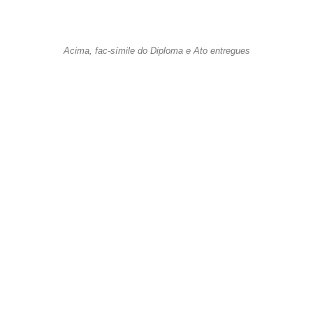
Acima, fac-símile do Diploma e Ato entregues
O Pod.’. Ir.’. Firmino Gustavo Gameleira com a sua medalha de Grande
Benemérito da Ordem
O Em.’. Ir.’.
AILDO VIRGINIO CAROLINO
convidou aos
PPod.’. IIr.’.
JOÃO CARLOS ALVES DOS SANTOS
e
ROBSON RODRIGUES DA SILVA
para agraciarem o
Pod.’. Ir.’.
GIL DE MACEDO SOARES
com o Ato, Diploma