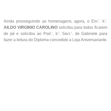
O Diploma possui o seguinte teor:
O Grande Oriente do
Brasil no Estado do Rio de Janeiro, por iniciativa deste
Grão-Mestrado
, em razão dos valorosos feitos, realizados
pela
A.’. R.’. L.’. S.’. CONSELHEIRO MACEDO SOARES
Nº 2046
ao longo de seus 41 Anos de Fundação, que
muito contribuíram para o enriquecimento da história e