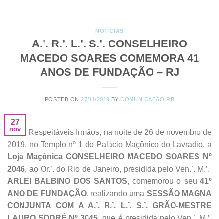
NOTÍCIAS
A.’. R.’. L.’. S.’. CONSELHEIRO
MACEDO SOARES COMEMORA 41
ANOS DE FUNDAÇÃO – RJ
POSTED ON
27/11/2019
BY
COMUNICAÇÃO RB
27
nov
Meus Respeitáveis Irmãos, na noite de 26 de novembro de
2019, no Templo nº 1 do Palácio Maçônico do Lavradio, a
Loja Maçônica CONSELHEIRO MACEDO SOARES Nº
2046
, ao Or.’. do Rio de Janeiro, presidida pelo Ven.’. M.’.
ARLEI BALBINO DOS SANTOS
, comemorou o seu
41º
ANO DE FUNDAÇÃO
, realizando uma
SESSÃO MAGNA
CONJUNTA COM A A.’. R.’. L.’. S.’. GRÃO-MESTRE
LAURO SODRÉ Nº 3045
, que é presidida pelo Ven.’. M.’.